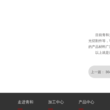
目前青和主
光切割件等，
的产品材料广
以上就是
上一篇：
3
走进青和
加工中心
产品中心