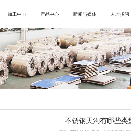
加工中心
产品中心
新闻与媒体
人才招聘
横切
304/304L
青和新闻
钢板
纵切
行业新闻
316/316L
激光切割
钢板
干磨拉丝
J1/J2不锈
钢板
309S不锈
钢板
不锈钢天沟有哪些类